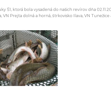
ky Š1, ktorá bola vysadená do našich revírov dňa 02.11.2
 VN Prejta dolná a horná, štrkovisko Ilava, VN Tunežice