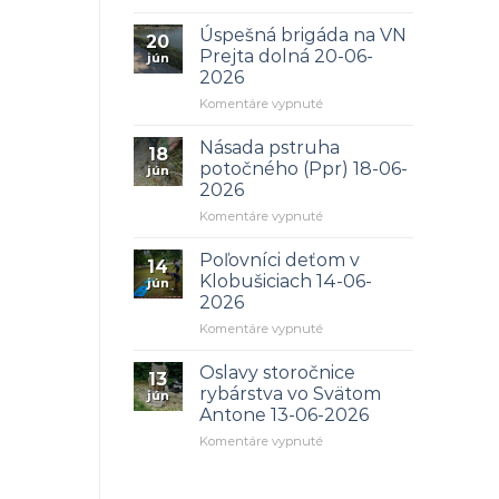
Mimoriadna
brigáda
Úspešná brigáda na VN
20
03-
Prejta dolná 20-06-
jún
04.08.2026
2026
na
Komentáre vypnuté
Úspešná
brigáda
Násada pstruha
18
na
potočného (Ppr) 18-06-
jún
VN
2026
Prejta
na
Komentáre vypnuté
dolná
Násada
20-
pstruha
06-
Poľovníci deťom v
14
potočného
2026
Klobušiciach 14-06-
jún
(Ppr)
2026
18-
na
Komentáre vypnuté
06-
Poľovníci
2026
deťom
Oslavy storočnice
13
v
rybárstva vo Svätom
jún
Klobušiciach
Antone 13-06-2026
14-
na
Komentáre vypnuté
06-
Oslavy
2026
storočnice
rybárstva