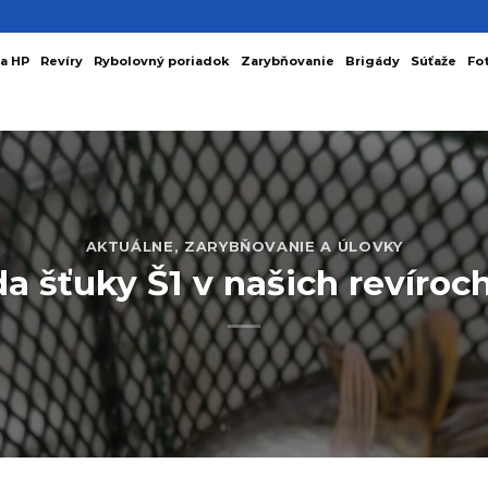
a HP
Revíry
Rybolovný poriadok
Zarybňovanie
Brigády
Súťaže
Fo
AKTUÁLNE
,
ZARYBŇOVANIE A ÚLOVKY
a šťuky Š1 v našich revíroc