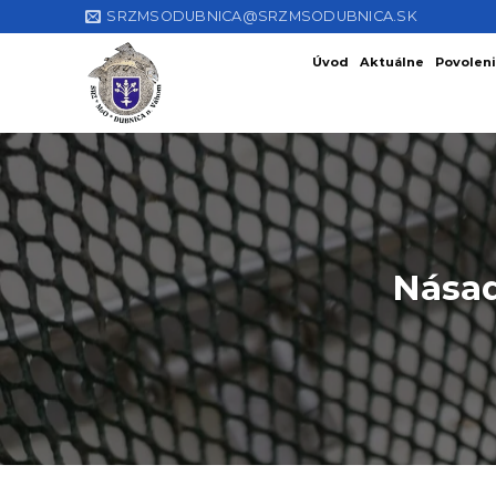
Skip
SRZMSODUBNICA@SRZMSODUBNICA.SK
to
Úvod
Aktuálne
Povoleni
content
Násad