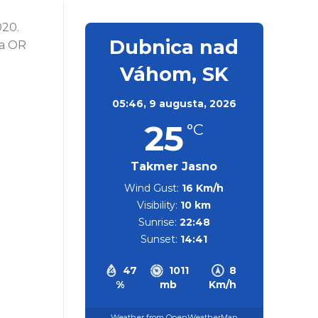
020.
Dubnica nad
 a OR
Váhom, SK
05:46,
9 augusta, 2026
25
°C
Takmer Jasno
Wind Gust:
16 Km/h
Visibility:
10 km
Sunrise:
22:48
Sunset:
14:41
47
1011
8
%
mb
Km/h
Weather from OpenWeatherMap