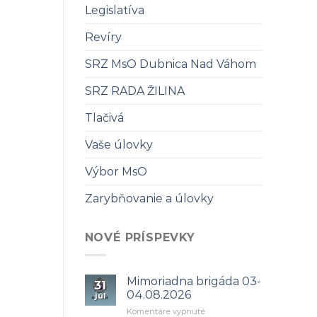
Legislatíva
Revíry
SRZ MsO Dubnica Nad Váhom
SRZ RADA ŽILINA
Tlačivá
Vaše úlovky
Výbor MsO
Zarybňovanie a úlovky
NOVÉ PRÍSPEVKY
Mimoriadna brigáda 03-
31
04.08.2026
júl
na
Komentáre vypnuté