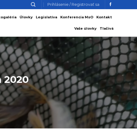
Prihlásenie / Registrovať sa
togaléria
Úlovky
Legislatíva
Konferencia MsO
Kontakt
Vaše úlovky
Tlačivá
h 2020