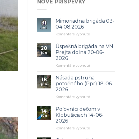
NOVÉ PRÍSPEVKY
Mimoriadna brigáda 03-
31
04.08.2026
júl
na
Komentáre vypnuté
Mimoriadna
brigáda
Úspešná brigáda na VN
20
03-
Prejta dolná 20-06-
jún
04.08.2026
2026
na
Komentáre vypnuté
Úspešná
brigáda
Násada pstruha
18
na
potočného (Ppr) 18-06-
jún
VN
2026
:
Prejta
na
Komentáre vypnuté
dolná
]
Násada
20-
pstruha
06-
Poľovníci deťom v
14
potočného
2026
Klobušiciach 14-06-
jún
(Ppr)
2026
18-
na
Komentáre vypnuté
06-
Poľovníci
2026
deťom