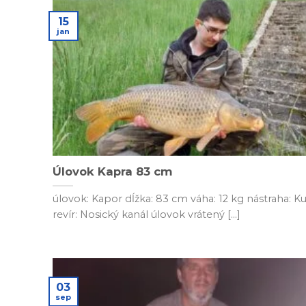
15
jan
Úlovok Kapra 83 cm
úlovok: Kapor dĺžka: 83 cm váha: 12 kg nástraha: K
revír: Nosický kanál úlovok vrátený [...]
03
sep