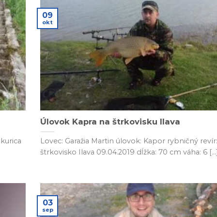
09
okt
Úlovok Kapra na štrkovisku Ilava
ukurica
Lovec: Garažia Martin úlovok: Kapor rybničný revír
štrkovisko Ilava 09.04.2019 dĺžka: 70 cm váha: 6 [...
03
sep