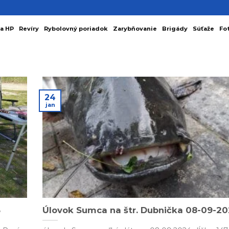
a HP
Revíry
Rybolovný poriadok
Zarybňovanie
Brigády
Súťaže
Fo
24
jan
5
Úlovok Sumca na štr. Dubnička 08-09-2