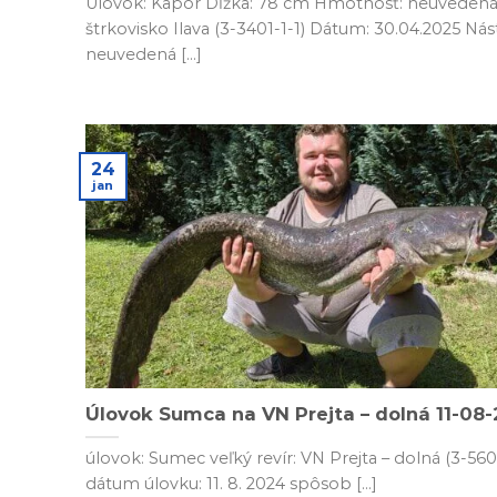
Úlovok: Kapor Dĺžka: 78 cm Hmotnosť: neuvedená 
štrkovisko Ilava (3-3401-1-1) Dátum: 30.04.2025 Nás
neuvedená [...]
24
jan
Úlovok Sumca na VN Prejta – dolná 11-08
úlovok: Sumec veľký revír: VN Prejta – dolná (3-560
dátum úlovku: 11. 8. 2024 spôsob [...]