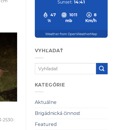
7 cm
Sunset:
14:41
47
1011
8
%
mb
Km/h
Weather from OpenWeatherMap
VYHĽADAŤ
KATEGÓRIE
Aktuálne
Brigádnická činnosť
3-2530-
Featured