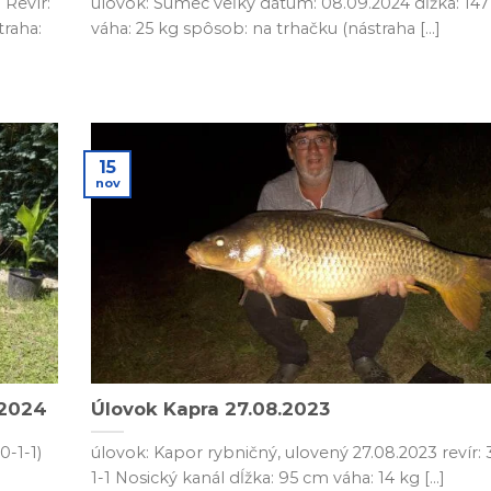
Revír:
úlovok: Sumec veľký dátum: 08.09.2024 dĺžka: 14
traha:
váha: 25 kg spôsob: na trhačku (nástraha [...]
15
nov
-2024
Úlovok Kapra 27.08.2023
0-1-1)
úlovok: Kapor rybničný, ulovený 27.08.2023 revír: 
1-1 Nosický kanál dĺžka: 95 cm váha: 14 kg [...]