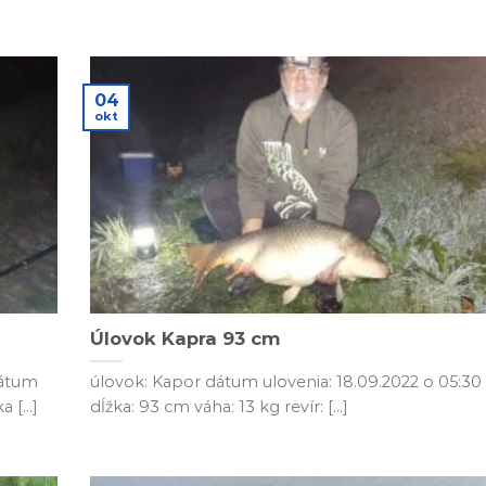
04
okt
Úlovok Kapra 93 cm
dátum
úlovok: Kapor dátum ulovenia: 18.09.2022 o 05:30
 [...]
dĺžka: 93 cm váha: 13 kg revír: [...]