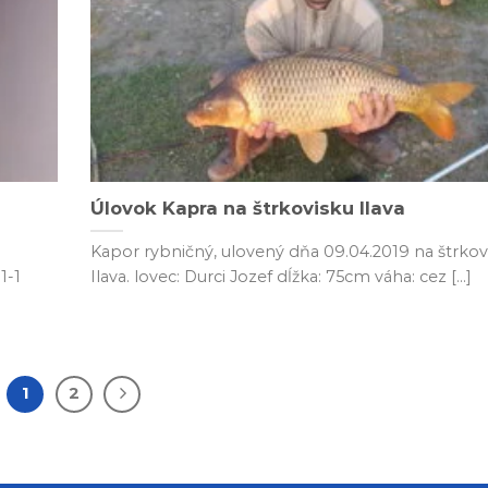
Úlovok Kapra na štrkovisku Ilava
Kapor rybničný, ulovený dňa 09.04.2019 na štrkov
1-1
Ilava. lovec: Durci Jozef dĺžka: 75cm váha: cez [...]
1
2