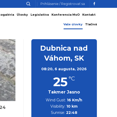
Prihlásenie / Registrovať sa
togaléria
Úlovky
Legislatíva
Konferencia MsO
Kontakt
Vaše úlovky
Tlačivá
Dubnica nad
Váhom, SK
08:20,
6 augusta, 2026
25
°C
Takmer Jasno
Wind Gust:
16 Km/h
Visibility:
10 km
024
Sunrise:
22:48