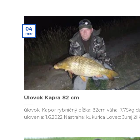
04
mar
Úlovok Kapra 82 cm
úlovok: Kapor rybničný dĺžka: 82cm váha: 7,75kg 
ulovenia: 1.6.2022 Nástraha: kukurica Lovec: Juraj Žilka