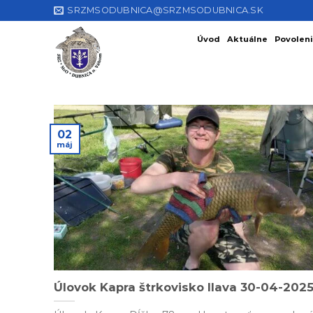
Skip
SRZMSODUBNICA@SRZMSODUBNICA.SK
to
Úvod
Aktuálne
Povoleni
content
02
máj
Úlovok Kapra štrkovisko Ilava 30-04-202