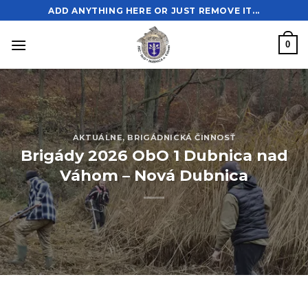
Skip
ADD ANYTHING HERE OR JUST REMOVE IT...
to
content
0
AKTUÁLNE
,
BRIGÁDNICKÁ ČINNOSŤ
Brigády 2026 ObO 1 Dubnica nad
Váhom – Nová Dubnica