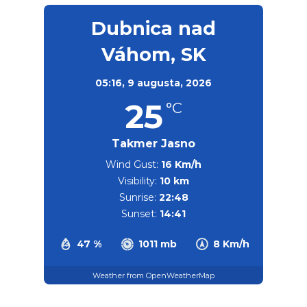
Dubnica nad
Váhom, SK
05:16,
9 augusta, 2026
25
°C
Takmer Jasno
Wind Gust:
16 Km/h
Visibility:
10 km
Sunrise:
22:48
Sunset:
14:41
47 %
1011 mb
8 Km/h
Weather from OpenWeatherMap