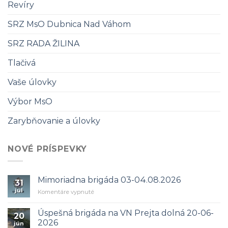
Revíry
SRZ MsO Dubnica Nad Váhom
SRZ RADA ŽILINA
Tlačivá
Vaše úlovky
Výbor MsO
Zarybňovanie a úlovky
NOVÉ PRÍSPEVKY
Mimoriadna brigáda 03-04.08.2026
31
júl
na
Komentáre vypnuté
Mimoriadna
brigáda
Úspešná brigáda na VN Prejta dolná 20-06-
20
03-
2026
jún
04.08.2026