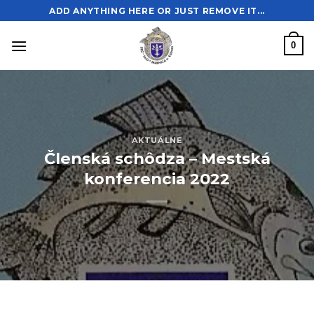
Skip
ADD ANYTHING HERE OR JUST REMOVE IT...
to
content
0
AKTUÁLNE
Členská schôdza – Mestská
konferencia 2022