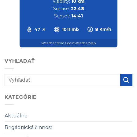
Visibility:
10 km
Sunrise:
22:48
Sunset:
14:41
47 %
1011 mb
8 Km/h
Weather from OpenWeatherMap
VYHĽADAŤ
KATEGÓRIE
Aktuálne
Brigádnická činnosť