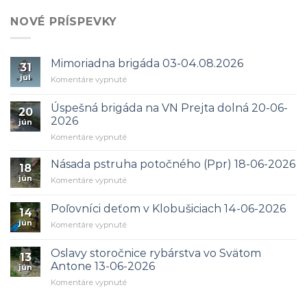
NOVÉ PRÍSPEVKY
Mimoriadna brigáda 03-04.08.2026
31
júl
na
Komentáre vypnuté
Mimoriadna
brigáda
Úspešná brigáda na VN Prejta dolná 20-06-
20
03-
2026
jún
04.08.2026
na
Komentáre vypnuté
Úspešná
brigáda
Násada pstruha potočného (Ppr) 18-06-2026
18
na
jún
na
Komentáre vypnuté
VN
Násada
Prejta
pstruha
dolná
Poľovníci deťom v Klobušiciach 14-06-2026
14
potočného
20-
jún
na
Komentáre vypnuté
(Ppr)
06-
Poľovníci
18-
2026
deťom
06-
Oslavy storočnice rybárstva vo Svätom
13
v
2026
Antone 13-06-2026
jún
Klobušiciach
na
Komentáre vypnuté
14-
Oslavy
06-
storočnice
2026