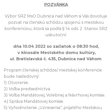
POZVÁNKA
Výbor SRZ MsO Dubnica nad Váhom si Vás dovoľuje
pozvať na členskú schôdzu spojenú s mestskou
konferenciou, ktorá sa podľa § 14 ods. 2 Stanov SRZ
uskutoční:
dňa 10.04 2022 so začiatok o 08:30 hod,
v kinosále Mestského domu kultúry,
ul. Bratislavská č. 435, Dubnica nad Váhom
.
Program členskej schôdze/ mestskej konferencie
bude nasledovný:
1) Otvorenie.
2) Voľba predsedníctva.
3) Voľba Mandátovej, Volebnej a Návrhovej komisie.
4) Správa Mandátovej komisie.
5) Vyhodnotenie „Uznesenia“, prijatého Mestskou