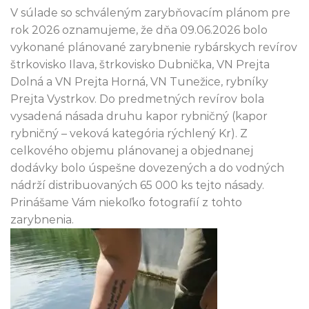
V súlade so schváleným zarybňovacím plánom pre
rok 2026 oznamujeme, že dňa 09.06.2026 bolo
vykonané plánované zarybnenie rybárskych revírov
štrkovisko Ilava, štrkovisko Dubnička, VN Prejta
Dolná a VN Prejta Horná, VN Tunežice, rybníky
Prejta Vystrkov. Do predmetných revírov bola
vysadená násada druhu kapor rybničný (kapor
rybničný – veková kategória rýchlený Kr). Z
celkového objemu plánovanej a objednanej
dodávky bolo úspešne dovezených a do vodných
nádrží distribuovaných 65 000 ks tejto násady.
Prinášame Vám niekoľko fotografií z tohto
zarybnenia.