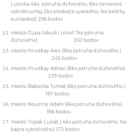
( ulovila 4ks pstruha dúhového, 8ks červenice
ostrobruchej, 5ks pleskáča vysokého, 1ks beličky
európskej) 296 bodov
miesto Čupa Jakub ( ulovil 7ks pstruha
dúhového) 250 bodov
miesto Hrudkay Alex (8ks pstruha dúhového )
245 bodov
miesto Hrudkay Adrian (8ks pstruha dúhového)
239 bodov
miesto Babečka Tomáš (6ks pstruha dúhového.)
197 bodov
miesto Novotný Adam (6ks pstruha dúhového)
186 bodov
miesto Topák Lukáš ( 4ks pstruha dúhového, 1ks
kapra rybničného) 173 bodov