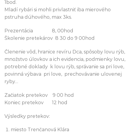
1bod.
Mladí rybári si mohli privlastniť iba mierového
pstruha dúhového, max 3ks.
Prezentácia 8, 00hod
Školenie pretekárov 8 30 do 9 00hod
Členenie vôd, hranice revíru Dca, spôsoby lovu rýb,
množstvo úlovkov a ich evidencia, podmienky lovu,
potrebné doklady k lovu rýb, správanie sa pri love,
povinná výbava pri love, prechovávanie ulovenej
ryby…
Začiatok pretekov 9 00 hod
Koniec pretekov 12 hod
Výsledky pretekov:
miesto Trenčanová Klára