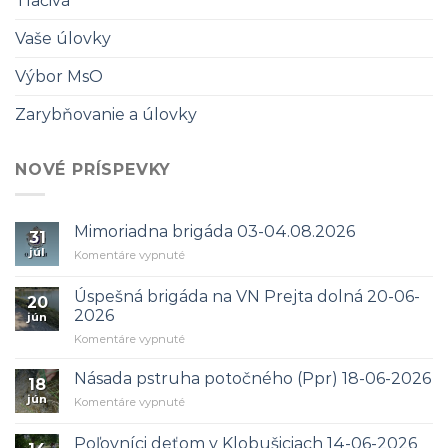
Tlačivá
Vaše úlovky
Výbor MsO
Zarybňovanie a úlovky
NOVÉ PRÍSPEVKY
Mimoriadna brigáda 03-04.08.2026
31
júl
na
Komentáre vypnuté
Mimoriadna
brigáda
Úspešná brigáda na VN Prejta dolná 20-06-
20
03-
2026
jún
04.08.2026
na
Komentáre vypnuté
Úspešná
brigáda
Násada pstruha potočného (Ppr) 18-06-2026
18
na
jún
na
Komentáre vypnuté
VN
Násada
Prejta
pstruha
dolná
Poľovníci deťom v Klobušiciach 14-06-2026