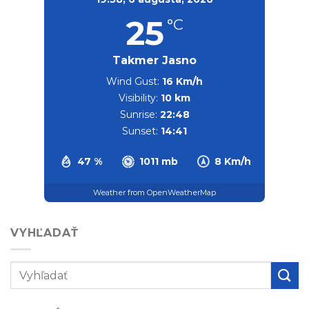
25
°C
Takmer Jasno
Wind Gust:
16 Km/h
Visibility:
10 km
Sunrise:
22:48
Sunset:
14:41
47 %
1011 mb
8 Km/h
Weather from OpenWeatherMap
VYHĽADAŤ