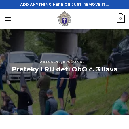
Skip
ADD ANYTHING HERE OR JUST REMOVE IT...
to
content
0
AKTUÁLNE
,
KRÚŽOK DETÍ
Preteky LRU detí ObO č. 3 Ilava