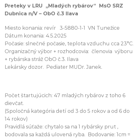
Preteky v LRU „Mladých rybárov“ MsO SRZ
Dubnica n/V – ObO č.3 Ilava
Miesto konania: revír 3-5880-1-1 VN Tunežice
Dátum konania: 4.5.2025
Počasie: slnečné počasie, teplota vzduchu cca 23°C.
Organizačný výbor + rozhodcovia: členovia výboru
+ rybárska stráž ObO č.3. Ilava
Lekársky dozor. Pediater MUDr. Janek.
Počet štartujúcich: 47 mladých rybárov z toho 6
dievčat.
(Spoločná kategória detí od 3 do 5 rokov a od 6 do
14 rokov)
Pravidlá súťaže: chytalo sa na 1 rybársky prut ,
bodovala sa každá ulovená ryba. Bodovanie: 1cm =