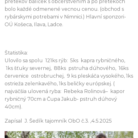
pretekov balíček s občerstvením a po pretekoch
bolo každé odmenené vecnou cenou. (obchod s
rybárskymi potrebami v Nimnici.) Hlavní sponzori-
OÚ Košeca, Ilava, Ladce.
Štatistika:
Ulovilo sa spolu 121ks rýb: 5ks kapra rybničného,
1ks šťuky severnej, 88ks pstruha dúhového, 16ks
červenice ostrobruchej, 9 ks pleskáča vysokého, 1ks
ostrieža zelenkavého, 1ks beličky európskej. (
najväčšia ulovená ryba: Rebeka Rolinová– kapor
rybničný 70cm a Čupa Jakub- pstruh dúhový
40cm).
Zapísal J. Šedík tajomník ObO č.3. ,4.5.2025