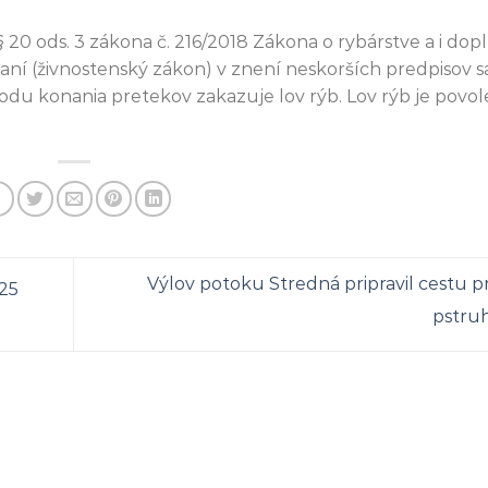
0 ods. 3 zákona č. 216/2018 Zákona o rybárstve a i dop
aní (živnostenský zákon) v znení neskorších predpisov s
odu konania pretekov zakazuje lov rýb. Lov rýb je povo
Výlov potoku Stredná pripravil cestu p
25
pstru