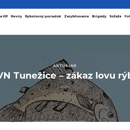
a HP
Revíry
Rybolovný poriadok
Zarybňovanie
Brigády
Súťaže
Fo
AKTUÁLNE
VN Tunežice – zákaz lovu rý