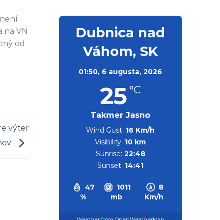
lnení
Dubnica nad
a na VN
lený od
Váhom, SK
01:50,
6 augusta, 2026
25
°C
Takmer Jasno
re výter
Wind Gust:
16 Km/h
Visibility:
10 km
hov
Sunrise:
22:48
Sunset:
14:41
47
1011
8
%
mb
Km/h
Weather from OpenWeatherMap