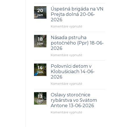
Mimoriadna
brigáda
Úspešná brigáda na VN
20
03-
Prejta dolná 20-06-
jún
04.08.2026
2026
na
Komentáre vypnuté
Úspešná
brigáda
Násada pstruha
18
na
potočného (Ppr) 18-06-
jún
VN
2026
Prejta
na
Komentáre vypnuté
dolná
Násada
20-
pstruha
06-
Poľovníci deťom v
14
potočného
2026
Klobušiciach 14-06-
jún
(Ppr)
2026
18-
na
Komentáre vypnuté
06-
Poľovníci
2026
deťom
Oslavy storočnice
13
v
rybárstva vo Svätom
jún
Klobušiciach
Antone 13-06-2026
14-
na
Komentáre vypnuté
06-
Oslavy
2026
storočnice
rybárstva