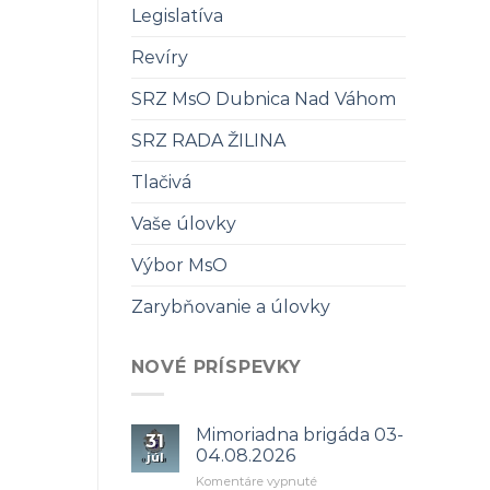
Legislatíva
Revíry
SRZ MsO Dubnica Nad Váhom
SRZ RADA ŽILINA
Tlačivá
Vaše úlovky
Výbor MsO
Zarybňovanie a úlovky
NOVÉ PRÍSPEVKY
Mimoriadna brigáda 03-
31
04.08.2026
júl
na
Komentáre vypnuté