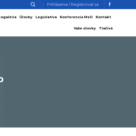
Prihlásenie / Registrovať sa
togaléria
Úlovky
Legislatíva
Konferencia MsO
Kontakt
Vaše úlovky
Tlačivá
b