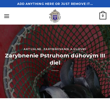
Skip
ADD ANYTHING HERE OR JUST REMOVE IT...
to
content
0
AKTUÁLNE
,
ZARYBŇOVANIE A ÚLOVKY
Zarybnenie Pstruhom dúhovým III
diel