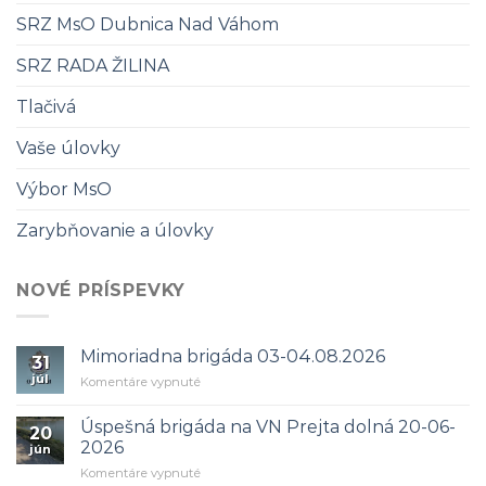
SRZ MsO Dubnica Nad Váhom
SRZ RADA ŽILINA
Tlačivá
Vaše úlovky
Výbor MsO
Zarybňovanie a úlovky
NOVÉ PRÍSPEVKY
Mimoriadna brigáda 03-04.08.2026
31
júl
na
Komentáre vypnuté
Mimoriadna
brigáda
Úspešná brigáda na VN Prejta dolná 20-06-
20
03-
2026
jún
04.08.2026
na
Komentáre vypnuté