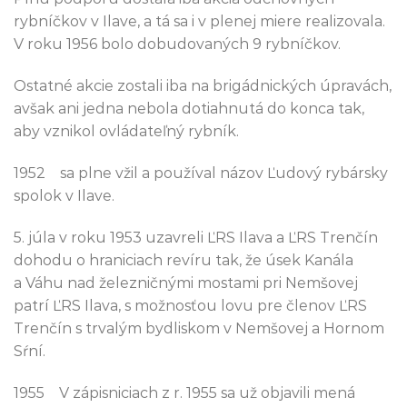
rybníčkov v Ilave, a tá sa i v plenej miere realizovala.
V roku 1956 bolo dobudovaných 9 rybníčkov.
Ostatné akcie zostali iba na brigádnických úpravách,
avšak ani jedna nebola dotiahnutá do konca tak,
aby vznikol ovládateľný rybník.
1952 sa plne vžil a používal názov Ľudový rybársky
spolok v Ilave.
5. júla v roku 1953 uzavreli ĽRS Ilava a ĽRS Trenčín
dohodu o hraniciach revíru tak, že úsek Kanála
a Váhu nad železničnými mostami pri Nemšovej
patrí ĽRS Ilava, s možnosťou lovu pre členov ĽRS
Trenčín s trvalým bydliskom v Nemšovej a Hornom
Sŕní.
1955 V zápisniciach z r. 1955 sa už objavili mená