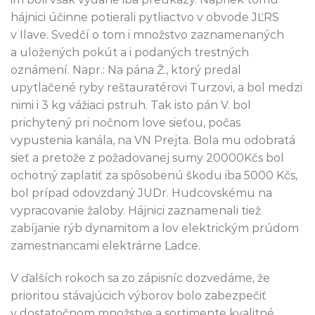
hájnici účinne potierali pytliactvo v obvode JĽRS
v Ilave. Svedčí o tom i množstvo zaznamenaných
a uložených pokút a i podaných trestných
oznámení. Napr.: Na pána Ž., ktorý predal
upytlačené ryby reštauratérovi Turzovi, a bol medzi
nimi i 3 kg vážiaci pstruh. Tak isto pán V. bol
prichytený pri nočnom love sieťou, počas
vypustenia kanála, na VN Prejta. Bola mu odobratá
sieť a pretože z požadovanej sumy 20000Kčs bol
ochotný zaplatiť za spôsobenú škodu iba 5000 Kčs,
bol prípad odovzdaný JUDr. Hudcovskému na
vypracovanie žaloby. Hájnici zaznamenali tiež
zabíjanie rýb dynamitom a lov elektrickým prúdom
zamestnancami elektrárne Ladce.
V ďalších rokoch sa zo zápisníc dozvedáme, že
prioritou stávajúcich výborov bolo zabezpečiť
v dostatočnom množstve a sortimente kvalitné