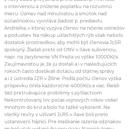
o intervenciu a zníženie poplatku na rozumnú
mieru. Úsmev nad minulosťou a smútok nad
súčastnosťou vyvoláva žiadosť p. predsedu
Andrisíka, v ktorej vyzýva členov na ničenie ostriežov
a podustiev. Na nákup ušlachtilých rýb však nebolo
dostatok prostriedkov, aby mohli byť členovia JĽSR
spokojný. Žiadali preto od ONV v Ilave subvenciu,
napr. na zarybnenie VN Prejta vo výške 10000Kčs.
Zaujímavosťou je, že ju dostali a i v nasledujúcich
rokoch často dostávali dotáciu od štátnej správy
a i z ústredia JZR v Žiline. Podľa počtu členov výška
príspevku činila každoročne 4000Kčs a viac. Riešili
tiež pretrvávajúce problémy s pytliactvom.
Nekontrolovaný lov počas vojnových rokov vošiel
mnohým do krvi a bolo ho ťažké vykoreniť. Na
všetky revíry v užívaní JĽRS v Ilave boli preto
ustanovení hájnici. Pre meškanie razenia odznakov
im boli však vydané iba preukazy. Napriek tomu