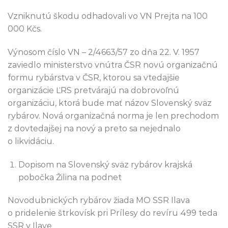
Vzniknutú škodu odhadovali vo VN Prejta na 100
000 Kčs.
Výnosom číslo VN – 2/4663/57 zo dňa 22. V. 1957
zaviedlo ministerstvo vnútra ČSR novú organizačnú
formu rybárstva v ČSR, ktorou sa vtedajšie
organizácie ĽRS pretvárajú na dobrovoľnú
organizáciu, ktorá bude mať názov Slovenský sväz
rybárov. Nová organizačná norma je len prechodom
z dovtedajšej na nový a preto sa nejednalo
o likvidáciu.
Dopisom na Slovenský sväz rybárov krajská
pobočka Žilina na podnet
Novodubnických rybárov žiada MO SSR Ilava
o pridelenie štrkovísk pri Prílesy do revíru 499 teda
SSR v Ilave