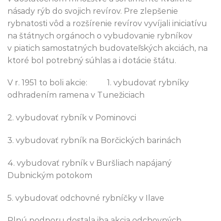
násady rýb do svojich revírov. Pre zlepšenie
rybnatosti vôd a rozšírenie revírov vyvíjali iniciatívu
na štátnych orgánoch o vybudovanie rybníkov
v piatich samostatných budovateľských akciách, na
ktoré bol potrebný súhlas a i dotácie štátu.
V r. 1951 to boli akcie: 1. vybudovať rybníky
odhradením ramena v Tunežiciach
2. vybudovať rybník v Pominovci
3. vybudovať rybník na Borčických barinách
4. vybudovať rybník v Buršliach napájaný
Dubnickým potokom
5. vybudovať odchovné rybníčky v Ilave
Plnú podporu dostala iba akcia odchovných