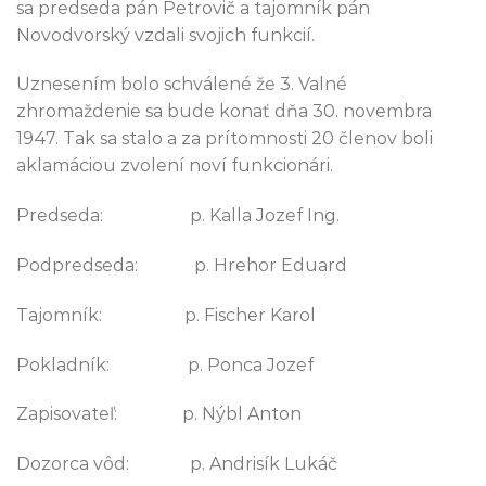
sa predseda pán Petrovič a tajomník pán
Novodvorský vzdali svojich funkcií.
Uznesením bolo schválené že 3. Valné
zhromaždenie sa bude konať dňa 30. novembra
1947. Tak sa stalo a za prítomnosti 20 členov boli
aklamáciou zvolení noví funkcionári.
Predseda: p. Kalla Jozef Ing.
Podpredseda: p. Hrehor Eduard
Tajomník: p. Fischer Karol
Pokladník: p. Ponca Jozef
Zapisovateľ: p. Nýbl Anton
Dozorca vôd: p. Andrisík Lukáč