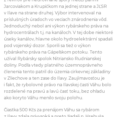
Jarcoviakom a Krupičkom na jednej strane a JĽSR
v Ilave na strane druhej. Výbor intervenoval na
príslušných úradoch vo veciach znárodnenia vôd.
Jednoduchý nebol ani výkon rybárskeho práva na
hydrocentrálach t.j. na kanáloch. V tej dobe niektoré
úseky kanálov, hlavne okolo hydroelektrární spadali
pod vojenský dozor. Sporili sa tiež o výkon
rybárskeho práva na Gápeľskom potoku. Tento
užíval Rybársky spolok Nitriansko Rudnianskej
doliny. Podľa vtedy platného územnoprávneho
členenia tento patril do územia cirkevnej základiny
v Zliechove a ten zase do Ilavy. Zaujímavosťou je
i fakt, že rybolovné právo na Ilavskej časti Váhu bolo
rozdelené na pravú a lavú časť toku, bez ohľadu
ako koryto Váhu menilo svoju polohu.
Čiastka 500 Kčs za prenájom Váhu sa rybárom
z Ilavy zdala privysoká a preto žiadali p. Hrehuša