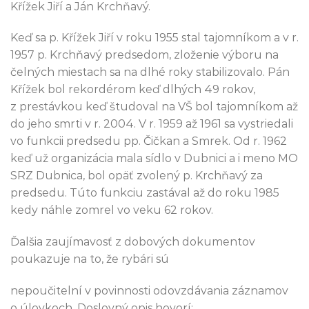
Křížek Jiří a Ján Krchňavý.
Keď sa p. Křížek Jiří v roku 1955 stal tajomníkom a v r.
1957 p. Krchňavý predsedom, zloženie výboru na
čelných miestach sa na dlhé roky stabilizovalo. Pán
Křížek bol rekordérom keď dlhých 49 rokov,
z prestávkou keď študoval na VŠ bol tajomníkom až
do jeho smrti v r. 2004. V r. 1959 až 1961 sa vystriedali
vo funkcii predsedu pp. Čičkan a Smrek. Od r. 1962
keď už organizácia mala sídlo v Dubnici a i meno MO
SRZ Dubnica, bol opäť zvolený p. Krchňavý za
predsedu. Túto funkciu zastával až do roku 1985
kedy náhle zomrel vo veku 62 rokov.
Ďalšia zaujímavosť z dobových dokumentov
poukazuje na to, že rybári sú
nepoučitelní v povinnosti odovzdávania záznamov
o úlovkoch. Doslovný opis hovorí: