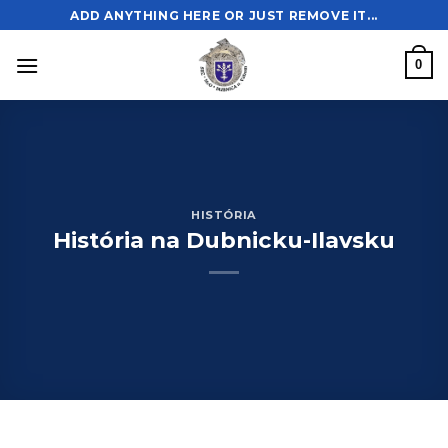
Skip
ADD ANYTHING HERE OR JUST REMOVE IT...
to
content
0
HISTÓRIA
História na Dubnicku-Ilavsku