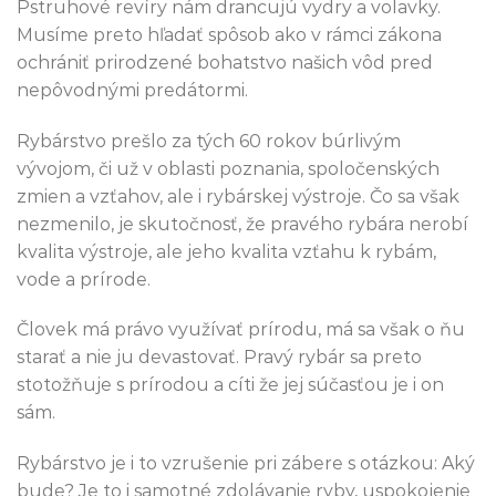
Pstruhové revíry nám drancujú vydry a volavky.
Musíme preto hľadať spôsob ako v rámci zákona
ochrániť prirodzené bohatstvo našich vôd pred
nepôvodnými predátormi.
Rybárstvo prešlo za tých 60 rokov búrlivým
vývojom, či už v oblasti poznania, spoločenských
zmien a vzťahov, ale i rybárskej výstroje. Čo sa však
nezmenilo, je skutočnosť, že pravého rybára nerobí
kvalita výstroje, ale jeho kvalita vzťahu k rybám,
vode a prírode.
Človek má právo využívať prírodu, má sa však o ňu
starať a nie ju devastovať. Pravý rybár sa preto
stotožňuje s prírodou a cíti že jej súčasťou je i on
sám.
Rybárstvo je i to vzrušenie pri zábere s otázkou: Aký
bude? Je to i samotné zdolávanie ryby, uspokojenie