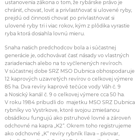
ustanovenia zákona o tom, že rybárske právo je
chrániť, chovať, loviť a privlastňovať si ulovené ryby,
prejdú od činnosti chovať po privlastňovať si
ulovené ryby tri i viac rokov, kým z plôdika vyrastie
ryba ktorá dosiahla lovnú mieru.
Snaha našich predchodcov bola a i súčastnej
generácie je, odchovávať časť násady vo vlastných
zariadeniach alebo na to vyčlenených revíroch.
V súčastnej dobe SRZ MSO Dubnica obhospodaruje
12 kaprových uzavretých revírov o celkovej výmere
85 ha. Dva revíry kaprové tečúce vody Váh č. 9
a Nosický kanál č. 9 o celkovej výmere cca 50 ha.
V roku 1984 pribudli do majetku MSO SRZ Dubnica
rybníky vo Vystrkove, ktoré svojou zmiešanou
obsádkou fungujú ako pstruhové lovné a zároveň
odchovné na kapra „K2“. Okrem toho registrujeme
ako odchovné „K“ revíry rybník Ilava – pivovar,