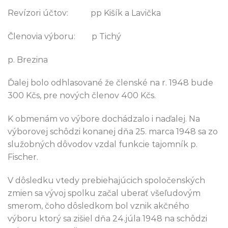
Revízori účtov: pp Kišík a Lavička
Členovia výboru: p Tichý
p. Brezina
Ďalej bolo odhlasované že členské na r. 1948 bude
300 Kčs, pre nových členov 400 Kčs.
K obmenám vo výbore dochádzalo i naďalej. Na
výborovej schôdzi konanej dňa 25. marca 1948 sa zo
služobných dôvodov vzdal funkcie tajomník p.
Fischer.
V dôsledku vtedy prebiehajúcich spoločenských
zmien sa vývoj spolku začal uberať všeľudovým
smerom, čoho dôsledkom bol vznik akčného
výboru ktorý sa zišiel dňa 24.júla 1948 na schôdzi