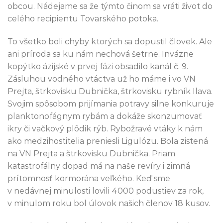
obcou. Nádejame sa že týmto činom sa vráti život do
celého recipientu Tovarského potoka.
To všetko boli chyby ktorých sa dopustil človek. Ale
ani príroda sa ku nám nechová šetrne. Invázne
kopýtko ázijské v prvej fázi obsadilo kanál č. 9.
Zásluhou vodného vtáctva už ho máme i vo VN
Prejta, štrkovisku Dubnička, štrkovisku rybník Ilava.
Svojim spôsobom prijímania potravy silne konkuruje
planktonofágnym rybám a dokáže skonzumovať
ikry či vačkový plôdik rýb. Rybožravé vtáky k nám
ako medzihostitelia preniesli Ligulózu. Bola zistená
na VN Prejta a štrkovisku Dubnička. Priam
katastrofálny dopad má na naše revíry i zimná
prítomnosť kormorána veľkého. Keď sme
v nedávnej minulosti lovili 4000 podustiev za rok,
v minulom roku bol úlovok našich členov 18 kusov.