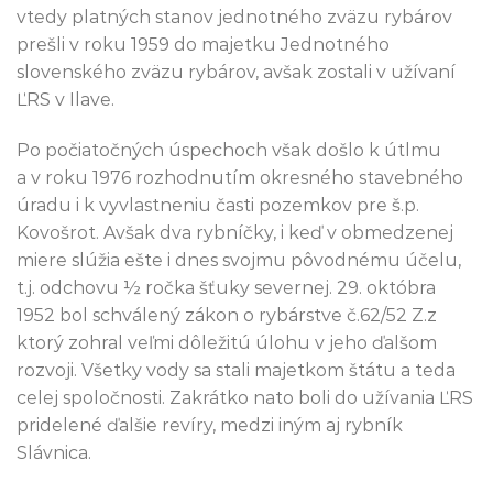
vtedy platných stanov jednotného zväzu rybárov
prešli v roku 1959 do majetku Jednotného
slovenského zväzu rybárov, avšak zostali v užívaní
ĽRS v Ilave.
Po počiatočných úspechoch však došlo k útlmu
a v roku 1976 rozhodnutím okresného stavebného
úradu i k vyvlastneniu časti pozemkov pre š.p.
Kovošrot. Avšak dva rybníčky, i keď v obmedzenej
miere slúžia ešte i dnes svojmu pôvodnému účelu,
t.j. odchovu ½ ročka šťuky severnej. 29. októbra
1952 bol schválený zákon o rybárstve č.62/52 Z.z
ktorý zohral veľmi dôležitú úlohu v jeho ďalšom
rozvoji. Všetky vody sa stali majetkom štátu a teda
celej spoločnosti. Zakrátko nato boli do užívania ĽRS
pridelené ďalšie revíry, medzi iným aj rybník
Slávnica.