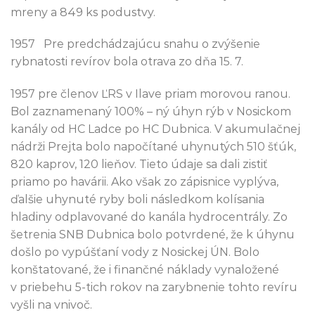
mreny a 849 ks podustvy.
1957 Pre predchádzajúcu snahu o zvýšenie
rybnatosti revírov bola otrava zo dňa 15. 7.
1957 pre členov ĽRS v Ilave priam morovou ranou.
Bol zaznamenaný 100% – ný úhyn rýb v Nosickom
kanály od HC Ladce po HC Dubnica. V akumulačnej
nádrži Prejta bolo napočítané uhynutých 510 šťúk,
820 kaprov, 120 lieňov. Tieto údaje sa dali zistiť
priamo po havárii. Ako však zo zápisnice vyplýva,
ďalšie uhynuté ryby boli následkom kolísania
hladiny odplavované do kanála hydrocentrály. Zo
šetrenia SNB Dubnica bolo potvrdené, že k úhynu
došlo po vypúšťaní vody z Nosickej ÚN. Bolo
konštatované, že i finančné náklady vynaložené
v priebehu 5-tich rokov na zarybnenie tohto revíru
vyšli na vnivoč.