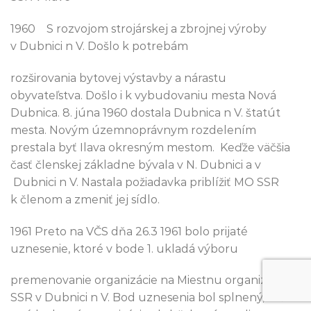
1960 S rozvojom strojárskej a zbrojnej výroby
v Dubnici n V. Došlo k potrebám
rozširovania bytovej výstavby a nárastu
obyvateľstva. Došlo i k vybudovaniu mesta Nová
Dubnica. 8. júna 1960 dostala Dubnica n V. štatút
mesta. Novým územnoprávnym rozdelením
prestala byť Ilava okresným mestom. Keďže väčšia
časť členskej základne bývala v N. Dubnici a v
Dubnici n V. Nastala požiadavka priblížiť MO SSR
k členom a zmeniť jej sídlo.
1961 Preto na VČS dňa 26.3 1961 bolo prijaté
uznesenie, ktoré v bode 1. ukladá výboru
premenovanie organizácie na Miestnu organizáciu
SSR v Dubnici n V. Bod uznesenia bol splnený, avšak