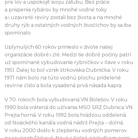
pre lov a uspokojiť svoju záľubu. Bez práce
a prispenia rybárov by mnohé vodné toky
a i uzavreté revíry zostali bez života a na mnohé
druhy rýb a ostatných vodných živočíchov by sa iba
spomínalo.
Uplynulých 60 rokov prinieslo v živote našej
organizácie dobré i zlé. Medzi tie dobré počiny patrí
už spomínané vybudovanie rybníčkov v Ilave v roku
1951. Ďalej to bol vznik štrkoviska Dubnička. V roku
1971 nám bolo na túto vodnú plochu pridelené
revírne číslo a bola vysadená prvá násada kapra.
V 70. rokoch bola vybudovaná VN Bolešov. V roku
1990 bola vrátená do užívania MSO SRZ Dubnica VN
Prejta horná. V roku 1992 bola hrádzou oddelená
od Nosického kanála vodná nádrž Prejta – dolná.
V roku 2000 došlo k zlepšeniu vodných pomerov