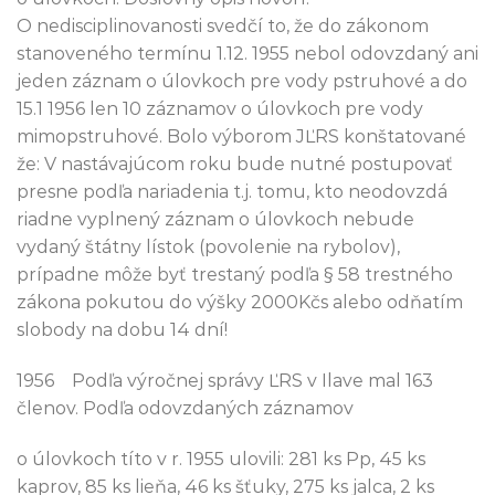
O nedisciplinovanosti svedčí to, že do zákonom
stanoveného termínu 1.12. 1955 nebol odovzdaný ani
jeden záznam o úlovkoch pre vody pstruhové a do
15.1 1956 len 10 záznamov o úlovkoch pre vody
mimopstruhové. Bolo výborom JĽRS konštatované
že: V nastávajúcom roku bude nutné postupovať
presne podľa nariadenia t.j. tomu, kto neodovzdá
riadne vyplnený záznam o úlovkoch nebude
vydaný štátny lístok (povolenie na rybolov),
prípadne môže byť trestaný podľa § 58 trestného
zákona pokutou do výšky 2000Kčs alebo odňatím
slobody na dobu 14 dní!
1956 Podľa výročnej správy ĽRS v Ilave mal 163
členov. Podľa odovzdaných záznamov
o úlovkoch títo v r. 1955 ulovili: 281 ks Pp, 45 ks
kaprov, 85 ks lieňa, 46 ks šťuky, 275 ks jalca, 2 ks