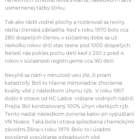
na revíroch Štrková, Nová a Kalná, následkom nami
usmernenej ťažby štrku.
Tak ako rástli vodné plochy a rozširovali sa revíry,
rástla i členská základňa. Keď v roku 1970 bolo cca
280 dospelých členov, v súčastnej dobe sa už
niekoľko rokov drží stav tesne pod 1000 dospelých.
Neteší nás pokles počtu detí keď z 250 z pred 4
rokov v súčasnosti registrujeme cca 160 detí.
Nevyhli sa nám v minulosti veci zlé, či priam
katastrofy. Boli to hlavne mimoriadne zhoršenia
kvality vôd z následkom úhynu rýb. V roku 1957
došlo k otrave od HC Ladce vrátane vodných nádrží
Prejta. Bol konštatovaný 100% úhyn všetkých rýb.
Tento nastal následkom zvírenia kalov pri vypúšťaní
VN Nosice. Taká bola i otrava spôsobená chemickými
závodmi Žilina v roku 1979. Bolo to i úradmi
povolené vypúšťanie odpadových vôd