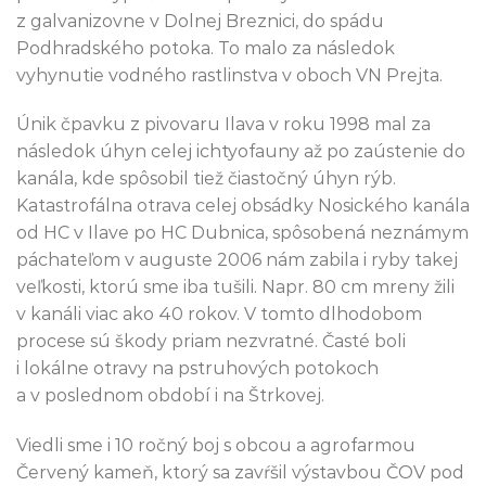
z galvanizovne v Dolnej Breznici, do spádu
Podhradského potoka. To malo za následok
vyhynutie vodného rastlinstva v oboch VN Prejta.
Únik čpavku z pivovaru Ilava v roku 1998 mal za
následok úhyn celej ichtyofauny až po zaústenie do
kanála, kde spôsobil tiež čiastočný úhyn rýb.
Katastrofálna otrava celej obsádky Nosického kanála
od HC v Ilave po HC Dubnica, spôsobená neznámym
páchateľom v auguste 2006 nám zabila i ryby takej
veľkosti, ktorú sme iba tušili. Napr. 80 cm mreny žili
v kanáli viac ako 40 rokov. V tomto dlhodobom
procese sú škody priam nezvratné. Časté boli
i lokálne otravy na pstruhových potokoch
a v poslednom období i na Štrkovej.
Viedli sme i 10 ročný boj s obcou a agrofarmou
Červený kameň, ktorý sa zavŕšil výstavbou ČOV pod