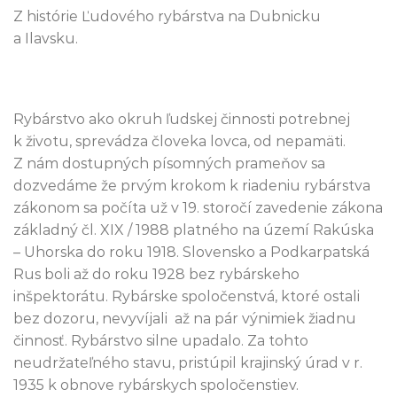
Z histórie Ľudového rybárstva na Dubnicku
a Ilavsku.
Rybárstvo ako okruh ľudskej činnosti potrebnej
k životu, sprevádza človeka lovca, od nepamäti.
Z nám dostupných písomných prameňov sa
dozvedáme že prvým krokom k riadeniu rybárstva
zákonom sa počíta už v 19. storočí zavedenie zákona
základný čl. XIX / 1988 platného na území Rakúska
– Uhorska do roku 1918. Slovensko a Podkarpatská
Rus boli až do roku 1928 bez rybárskeho
inšpektorátu. Rybárske spoločenstvá, ktoré ostali
bez dozoru, nevyvíjali až na pár výnimiek žiadnu
činnosť. Rybárstvo silne upadalo. Za tohto
neudržateľného stavu, pristúpil krajinský úrad v r.
1935 k obnove rybárskych spoločenstiev.