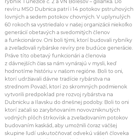
rybník Tunežice č. 2 a VN Bolešov – gilianka. Do
revíru MSO Dubnica patrí i 14 potokov pstruhových
lovných a sedem potokov chovných. V uplynulých
60 rokoch sa vystriedalo v našej organizácii niekoľko
generácií obetavých a svedomitých členov
a funkcionárov. Oni boli tými, ktorí budovali rybníky
a zveľaďovali rybárske revíry pre budúce generácie.
Práve títo obetavý funkcionári a členovia
z dávnejších čias sa nám vynárajú v mysli, keď
hodnotíme históriu v našom regióne. Boli to oni,
ktorí udržiavali dávne tradície rybárstva na
strednom Považí, ktorí zo skromných podmienok
vytvorili predpoklad pre rozvoj rybárstva na
Dubnicku a Ilavsku do dnešnej podoby. Boli to oni
ktorí začali so zarybňovaním novovzniknutých
vodných plôch štrkovísk a zveľaďovaním potokov
budovaním kaskád, aby umožnili čoraz väčšej
skupine ľudí uskutočňovať odvekú vášeň človeka