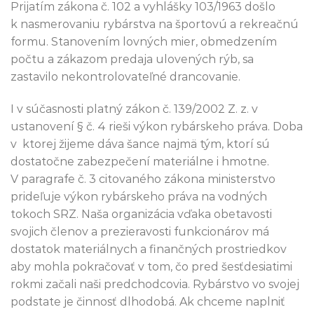
Prijatím zákona č. 102 a vyhlášky 103/1963 došlo
k nasmerovaniu rybárstva na športovú a rekreačnú
formu. Stanovením lovných mier, obmedzením
počtu a zákazom predaja ulovených rýb, sa
zastavilo nekontrolovateľné drancovanie.
I v súčasnosti platný zákon č. 139/2002 Z. z. v
ustanovení § č. 4 rieši výkon rybárskeho práva. Doba
v ktorej žijeme dáva šance najmä tým, ktorí sú
dostatočne zabezpečení materiálne i hmotne.
V paragrafe č. 3 citovaného zákona ministerstvo
prideľuje výkon rybárskeho práva na vodných
tokoch SRZ. Naša organizácia vďaka obetavosti
svojich členov a prezieravosti funkcionárov má
dostatok materiálnych a finančných prostriedkov
aby mohla pokračovať v tom, čo pred šesťdesiatimi
rokmi začali naši predchodcovia. Rybárstvo vo svojej
podstate je činnosť dlhodobá. Ak chceme naplniť