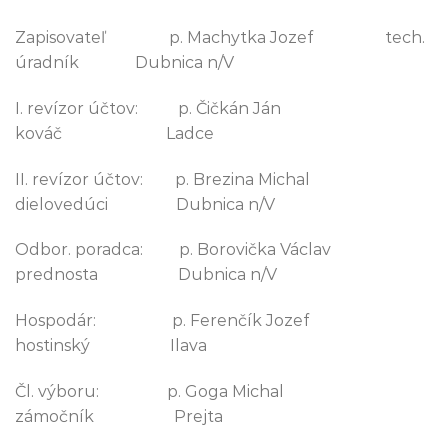
Zapisovateľ p. Machytka Jozef tech.
úradník Dubnica n/V
I. revízor účtov: p. Čičkán Ján
kováč Ladce
II. revízor účtov: p. Brezina Michal
dielovedúci Dubnica n/V
Odbor. poradca: p. Borovička Václav
prednosta Dubnica n/V
Hospodár: p. Ferenčík Jozef
hostinský Ilava
Čl. výboru: p. Goga Michal
zámočník Prejta