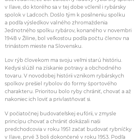
v Ilave, do ktorého sa v tej dobe včlenil i rybársky
spolok v Ladcoch. Došlo tým k posilneniu spolku
a podľa výsledkov valného zhromaždenia
Jednotného spolku rybárov, konaného v novembri
1948 v Žiline, bol veľkosťou podľa počtu členov na
trinástom mieste na Slovensku.
Lov rýb človekom ma svoju veľmi starú históriu.
Kedysi slúžil na získanie potravy a obchodného
tovaru. V novodobej histórii vznikom rybárskych
spolkov prešiel rybolov do formy športového
charakteru. Prioritou bolo ryby chrániť, chovať a až
nakoniec ich loviť a privlastňovať si.
V počiatočnej budovaťeľskej eufórii, v zmysle
princípu chovať a chrániť dokázali naši
predchodcovia v roku 1951 začať budovať rybníčky
v Ilave, prvé 3 boli dokončené v roku 1953. Podľa