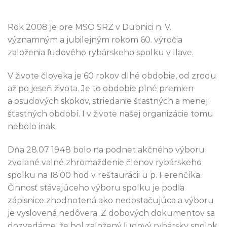
Rok 2008 je pre MSO SRZ v Dubnici n. V.
významným a jubilejným rokom 60. výročia
založenia ľudového rybárskeho spolku v Ilave.
V živote človeka je 60 rokov dlhé obdobie, od zrodu
až po jeseň života. Je to obdobie plné premien
a osudových skokov, striedanie šťastných a menej
šťastných období. I v živote našej organizácie tomu
nebolo inak.
Dňa 28.07 1948 bolo na podnet akčného výboru
zvolané valné zhromaždenie členov rybárskeho
spolku na 18:00 hod v reštaurácii u p. Ferenčíka.
Činnosť stávajúceho výboru spolku je podľa
zápisnice zhodnotená ako nedostačujúca a výboru
je vyslovená nedôvera. Z dobových dokumentov sa
dozvedáme, že bol založený ľudový rybársky spolok