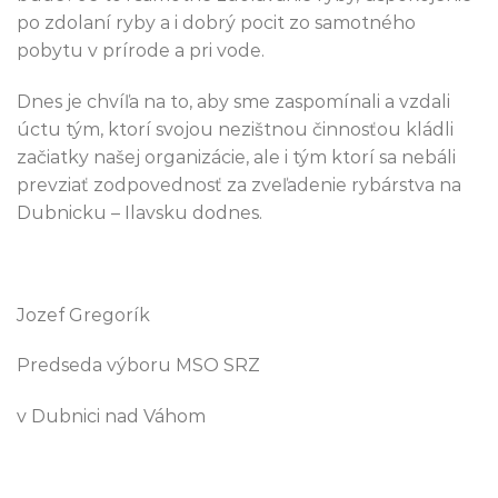
po zdolaní ryby a i dobrý pocit zo samotného
pobytu v prírode a pri vode.
Dnes je chvíľa na to, aby sme zaspomínali a vzdali
úctu tým, ktorí svojou nezištnou činnosťou kládli
začiatky našej organizácie, ale i tým ktorí sa nebáli
prevziať zodpovednosť za zveľadenie rybárstva na
Dubnicku – Ilavsku dodnes.
Jozef Gregorík
Predseda výboru MSO SRZ
v Dubnici nad Váhom