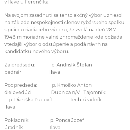
v Ilave u Ferenčíka.
Na svojom zasadnutí sa tento akčný výbor uzniesol
na základe nespokojnosti členov rybárskeho spolku
s prácou riadiaceho výboru, že zvolá na deň 28.7.
1948 mimoriadne valné zhromaždenie kde požiada
vtedajší výbor o odstúpenie a podá návrh na
kandidátku nového výboru.
Za predsedu: p. Andrisík Štefan
bednár Ilava
Podpredseda: p. Kmoško Anton
dielovedúci Dubnica n/V Tajomník:
p. Dianiška Ľudovít tech. úradník
Ilava
Pokladník: p. Ponca Jozef
úradník Ilava