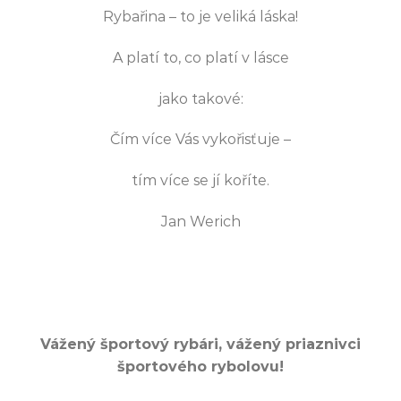
Rybařina – to je veliká láska!
A platí to, co platí v lásce
jako takové:
Čím více Vás vykořisťuje –
tím více se jí koříte.
Jan Werich
Vážený športový rybári, vážený priaznivci
športového rybolovu!