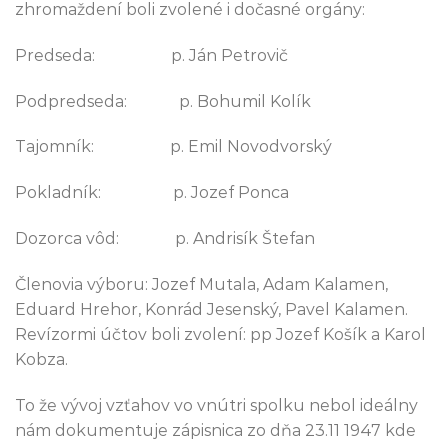
zhromaždení boli zvolené i dočasné orgány:
Predseda: p. Ján Petrovič
Podpredseda: p. Bohumil Kolík
Tajomník: p. Emil Novodvorský
Pokladník: p. Jozef Ponca
Dozorca vôd: p. Andrisík Štefan
Členovia výboru: Jozef Mutala, Adam Kalamen,
Eduard Hrehor, Konrád Jesenský, Pavel Kalamen.
Revízormi účtov boli zvolení: pp Jozef Košík a Karol
Kobza.
To že vývoj vzťahov vo vnútri spolku nebol ideálny
nám dokumentuje zápisnica zo dňa 23.11 1947 kde