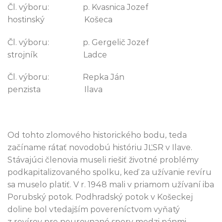
Čl. výboru: p. Kvasnica Jozef
hostinský Košeca
Čl. výboru: p. Gergelič Jozef
strojník Ladce
Čl. výboru: Repka Ján
penzista Ilava
Od tohto zlomového historického bodu, teda
začíname rátať novodobú históriu JĽSR v Ilave.
Stávajúci členovia museli riešiť životné problémy
podkapitalizovaného spolku, keď za užívanie revíru
sa muselo platiť. V r. 1948 mali v priamom užívaní iba
Porubský potok. Podhradský potok v Košeckej
doline bol vtedajším povereníctvom vyňatý
z revírov pre neurovnané spory medzi pánmi