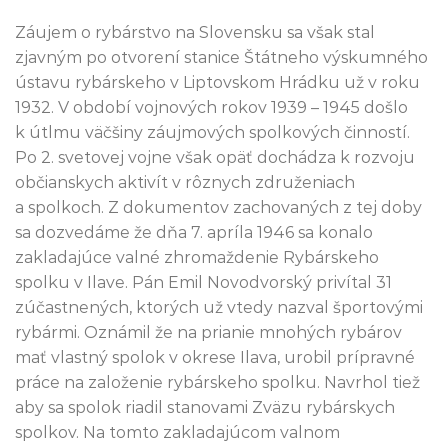
Záujem o rybárstvo na Slovensku sa však stal
zjavným po otvorení stanice Štátneho výskumného
ústavu rybárskeho v Liptovskom Hrádku už v roku
1932. V období vojnových rokov 1939 – 1945 došlo
k útlmu väčšiny záujmových spolkových činností.
Po 2. svetovej vojne však opäť dochádza k rozvoju
občianskych aktivít v rôznych združeniach
a spolkoch. Z dokumentov zachovaných z tej doby
sa dozvedáme že dňa 7. apríla 1946 sa konalo
zakladajúce valné zhromaždenie Rybárskeho
spolku v Ilave. Pán Emil Novodvorský privítal 31
zúčastnených, ktorých už vtedy nazval športovými
rybármi. Oznámil že na prianie mnohých rybárov
mať vlastný spolok v okrese Ilava, urobil prípravné
práce na založenie rybárskeho spolku. Navrhol tiež
aby sa spolok riadil stanovami Zväzu rybárskych
spolkov. Na tomto zakladajúcom valnom