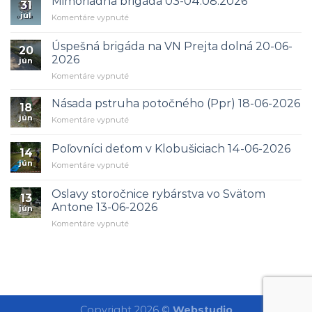
Mimoriadna brigáda 03-04.08.2026
31
júl
na
Komentáre vypnuté
Mimoriadna
brigáda
Úspešná brigáda na VN Prejta dolná 20-06-
20
03-
2026
jún
04.08.2026
na
Komentáre vypnuté
Úspešná
brigáda
Násada pstruha potočného (Ppr) 18-06-2026
18
na
jún
na
Komentáre vypnuté
VN
Násada
Prejta
pstruha
dolná
Poľovníci deťom v Klobušiciach 14-06-2026
14
potočného
20-
jún
na
Komentáre vypnuté
(Ppr)
06-
Poľovníci
18-
2026
deťom
06-
Oslavy storočnice rybárstva vo Svätom
13
v
2026
Antone 13-06-2026
jún
Klobušiciach
na
Komentáre vypnuté
14-
Oslavy
06-
storočnice
2026
rybárstva
vo
Svätom
Antone
13-
Copyright 2026 ©
Webstudio