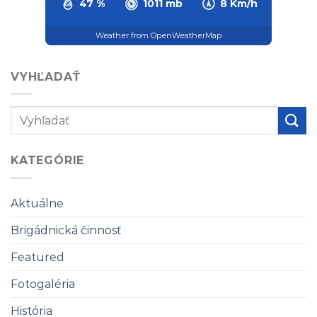
47 %
1011 mb
8 Km/h
Weather from OpenWeatherMap
VYHĽADAŤ
KATEGÓRIE
Aktuálne
Brigádnická činnosť
Featured
Fotogaléria
História